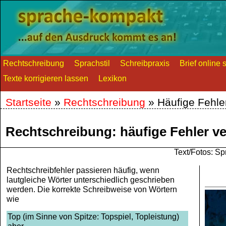
Rechtschreibung
Sprachstil
Schreibpraxis
Brief online 
Texte korrigieren lassen
Lexikon
Startseite
»
Rechtschreibung
»
Häufige Fehle
Rechtschreibung: häufige Fehler v
Text/Fotos: 
Rechtschreibfehler passieren häufig, wenn
lautgleiche Wörter unterschiedlich geschrieben
werden. Die korrekte Schreibweise von Wörtern
wie
Top (im Sinne von Spitze: Topspiel, Topleistung)