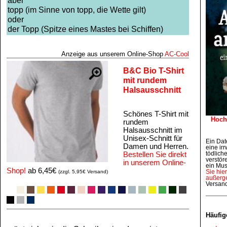
aber
topp (im Sinne von topp, die Wette gilt)
oder
der Topp (Spitze eines Mastes bei Schiffen)
Anzeige aus unserem Online‑Shop
AC‑Cool
B&C Bio T-Shirt
mit rundem
Halsausschnitt
Schönes T-Shirt mit
Hoch
rundem
Halsausschnitt im
Unisex-Schnitt für
Ein Dat
Damen und Herren.
eine irr
tödlich
Bestellen Sie direkt
verstör
in unserem Online-
ein Mus
Shop!
ab 6,45€
Sie hie
(zzgl. 5,95€ Versand)
außerge
Versan
Häufig