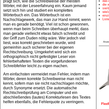
prägt sich, wie die Schreibweise der meisten
das-
die 
Wörter, mit der Leseerfahrung ein. Kaum jemand
sie/
setzt sich hin und studiert ein komplettes
wie
Wörterbuch ein. Das Wörterbuch ist ein
einz
List
Nachschlagewerk, das man zur Hand nimmt, wenn
man es gerade benötigt. Viel ist schon gewonnen,
wenn man beim Schreiben überhaupt merkt, dass
man gerade vielleicht etwas falsch schreibt und
der Griff zum Duden nötig wäre. Wer jedoch viel
Anze
liest, was korrekt geschrieben wurde, wird
gemeinhin auch sicherer bei der eigenen
Rechtschreibung. Umgekehrt wird sich ein
orthographisch nicht gefestigter Leser von
fehlerbehafteten Texten die vorgefundenen
Schreibfehler leicht zu eigen machen.
Am einfachsten vermeidet man Fehler, indem man
Wörter, deren korrekte Schreibweise man nicht
kennt, sofern man sie nicht nachschlagen möchte,
durch Synonyme ersetzt. Die automatische
Rechtschreibprüfung am Computer und ein
abschließendes (lautes) Korrekturlesen des Textes
helfen ebenfalls, die Fehlerquote zu verringern.
Flexf