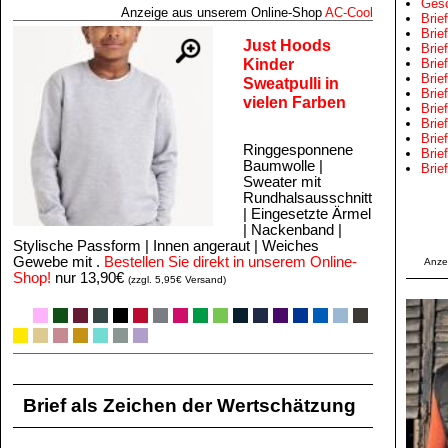
Gesc
Anzeige aus unserem Online‑Shop
AC‑Cool
Brie
Brie
Just Hoods
Brie
Kinder
Brie
Brie
Sweatpulli in
Brie
vielen Farben
Brie
Brie
Brie
Ringgesponnene
Brie
Baumwolle |
Brie
Sweater mit
Rundhalsausschnitt
| Eingesetzte Ärmel
| Nackenband |
Stylische Passform | Innen angeraut | Weiches
Gewebe mit .
Bestellen Sie direkt in unserem Online-
Anze
Shop!
nur 13,90€
(zzgl. 5,95€ Versand)
Brief als Zeichen der Wertschätzung