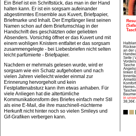
Ein Brief ist ein Schriftstück, das man in der Hand
halten kann. Er ist ein sorgsam aufeinander
abgestimmtes Ensemble aus Kuvert, Briefpapier,
Briefmarke und Inhalt. Der Empfänger liest seinen
Resu
Namen schon auf dem Briefumschlag in der
(Safa
Tasc
Handschrift des geschätzten oder geliebten
Absenders. Vorsichtig öffnet er das Kuvert und mit
einem wohligen Knistern entfaltet er das sorgsam
Halblan
Rücksei
zusammengelegte - bei Liebesbriefen nicht selten
an der 
leicht parfümierte - Briefpapier.
Handwä
Seite |
Vorders
Nachdem er mehrmals gelesen wurde, wird er
Tasche 
Angelsc
sorgsam wie ein Schatz aufgehoben und nach
linken 
vielen Jahren vielleicht wieder einmal zur
Innenta
Ärmellö
Erinnerung hervorgeholt und kein
Komfort
Herren 
Festplattenabsturz kann ihm etwas anhaben. Für
Taschen
viele Anliegen hat die altertümliche
Baumwo
in unse
Kommunikationsform des Briefes einfach mehr Stil
38,36€
als eine E-Mail, die ihre maschinell-nüchterne
Herkunft nicht hinter noch so vielen Smileys und
Gif-Grafiken verbergen kann.