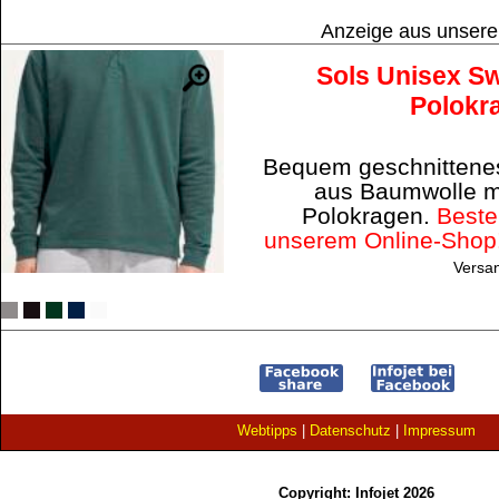
Anzeige aus unser
Sols Unisex Sw
Polokr
Bequem geschnittenes
aus Baumwolle m
Polokragen.
Bestel
unserem Online-Shop
Versa
Webtipps
|
Datenschutz
|
Impressum
Copyright: Infojet 2026