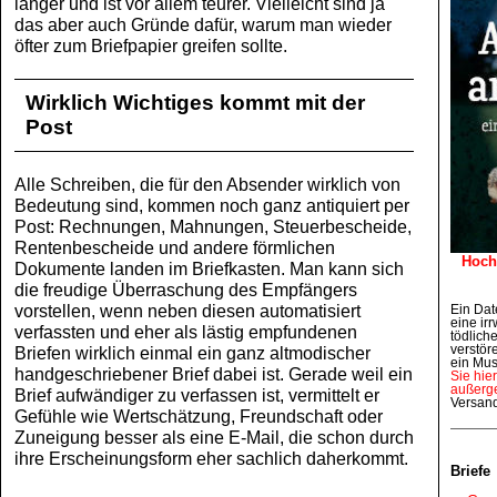
länger und ist vor allem teurer. Vielleicht sind ja
das aber auch Gründe dafür, warum man wieder
öfter zum Briefpapier greifen sollte.
Wirklich Wichtiges kommt mit der
Post
Alle Schreiben, die für den Absender wirklich von
Bedeutung sind, kommen noch ganz antiquiert per
Post: Rechnungen, Mahnungen, Steuerbescheide,
Rentenbescheide und andere förmlichen
Hoch
Dokumente landen im Briefkasten. Man kann sich
die freudige Überraschung des Empfängers
vorstellen, wenn neben diesen automatisiert
Ein Dat
eine irr
verfassten und eher als lästig empfundenen
tödlich
Briefen wirklich einmal ein ganz altmodischer
verstör
ein Mus
handgeschriebener Brief dabei ist. Gerade weil ein
Sie hie
außerge
Brief aufwändiger zu verfassen ist, vermittelt er
Versan
Gefühle wie Wertschätzung, Freundschaft oder
Zuneigung besser als eine E-Mail, die schon durch
ihre Erscheinungsform eher sachlich daherkommt.
Briefe