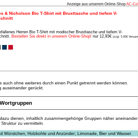
Anzeige aus unserem Online‑Shop
AC‑Co
s & Nicholson Bio T-Shirt mit Brusttasche und tiefem V-
chnitt
fallenes Herren Bio T-Shirt mit modischer Brusttasche und tiefem V-
hnitt.
Bestellen Sie direkt in unserem Online-Shop!
nur 12,93€
(zzgl. 5,95€ Versan
ile auch ohne weiteres durch einen Punkt getrennt werden können.
ig auseinander gerückt.
 Wortgruppen
n dazu dienen, inhaltlich zusammengehörige Gruppen näher aneinander
truktur zu vermitteln.
und Würstchen; Holzkohle und Anzünder; Limonade, Bier und Wasser.