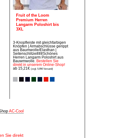
Fruit of the Loom
Premium Herren
Langarm Poloshirt bis
3XL
3-Knopfleiste mit gleichfarbigen
Knöpfen | Armabschlüsse gerippt
aus Baumwolle/Elasthan |
Seitenschlitze###Schönes
Herren Langarm Poloshirt aus
Bauwmwolle.
Bestellen Sie
direkt in unserem Online-Shop!
ab 15,21€
(zzgl. 5,95€ Versand)
‑Shop
AC‑Cool
en Sie direkt