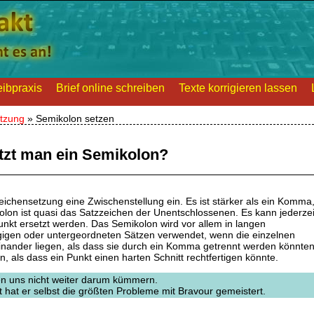
ibpraxis
Brief online schreiben
Texte korrigieren lassen
tzung
»
Semikolon setzen
tzt man ein Semikolon?
ichensetzung eine Zwischenstellung ein. Es ist stärker als ein Komma
lon ist quasi das Satzzeichen der Unentschlossenen. Es kann jederzei
kt ersetzt werden. Das Semikolon wird vor allem in langen
gigen oder untergeordneten Sätzen verwendet, wenn die einzelnen
ieinander liegen, als dass sie durch ein Komma getrennt werden könnten
n, als dass ein Punkt einen harten Schnitt rechtfertigen könnte.
en uns nicht weiter darum kümmern.
t hat er selbst die größten Probleme mit Bravour gemeistert.