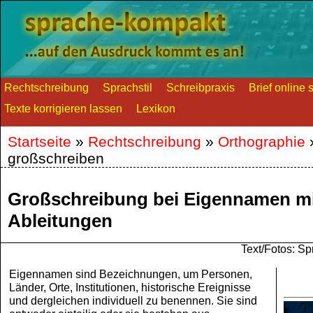
Rechtschreibung
Sprachstil
Schreibpraxis
Brief online 
Texte korrigieren lassen
Lexikon
Startseite
»
Rechtschreibung
»
Orthographie
großschreiben
Großschreibung bei Eigennamen mi
Ableitungen
Text/Fotos: 
Eigennamen sind Bezeichnungen, um Personen,
Länder, Orte, Institutionen, historische Ereignisse
und dergleichen individuell zu benennen. Sie sind