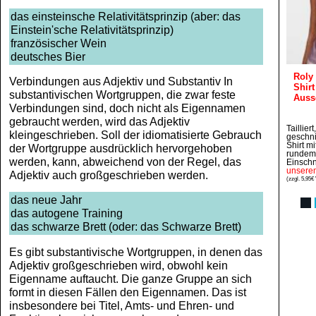
das einsteinsche Relativitätsprinzip (aber: das
Einstein'sche Relativitätsprinzip)
französischer Wein
deutsches Bier
Roly
Verbindungen aus Adjektiv und Substantiv In
Shirt
substantivischen Wortgruppen, die zwar feste
Auss
Verbindungen sind, doch nicht als Eigennamen
gebraucht werden, wird das Adjektiv
Taillier
kleingeschrieben. Soll der idiomatisierte Gebrauch
geschni
Shirt m
der Wortgruppe ausdrücklich hervorgehoben
rundem 
werden, kann, abweichend von der Regel, das
Einschn
unsere
Adjektiv auch großgeschrieben werden.
(zzgl. 5,95€
das neue Jahr
das autogene Training
das schwarze Brett (oder: das Schwarze Brett)
Es gibt substantivische Wortgruppen, in denen das
Adjektiv großgeschrieben wird, obwohl kein
Eigenname auftaucht. Die ganze Gruppe an sich
formt in diesen Fällen den Eigennamen. Das ist
insbesondere bei Titel, Amts- und Ehren- und