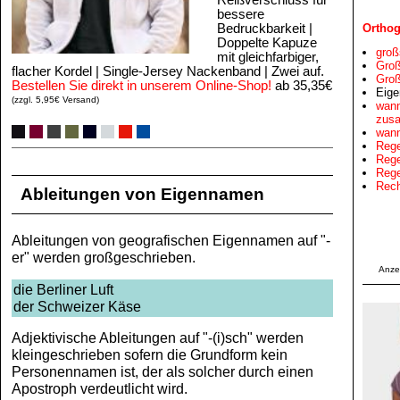
Reißverschluss für
bessere
Orthog
Bedruckbarkeit |
Doppelte Kapuze
groß
mit gleichfarbiger,
Groß
flacher Kordel | Single-Jersey Nackenband | Zwei auf.
Groß
Bestellen Sie direkt in unserem Online-Shop!
ab 35,35€
Eige
(zzgl. 5,95€ Versand)
wann
zus
wann
Rege
Rege
Rege
Rech
Ableitungen von Eigennamen
Ableitungen von geografischen Eigennamen auf "-
er" werden großgeschrieben.
Anze
die Berliner Luft
der Schweizer Käse
Adjektivische Ableitungen auf "-(i)sch" werden
kleingeschrieben sofern die Grundform kein
Personennamen ist, der als solcher durch einen
Apostroph verdeutlicht wird.