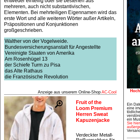
entweder einteilig oder sie bestehen aus
mehreren, auch nicht substantivischen,
Elementen. Bei mehrteiligen Eigennamen wird das
erste Wort und alle weiteren Wörter außer Artikeln,
Präpositionen und Konjunktionen
großgeschrieben.
Walther von der Vogelweide.
Bundesversicherungsanstalt für Angestellte
Vereinigte Staaten von Amerika
Am Rosenhügel 13
der Schiefe Turm zu Pisa
das Alte Rathaus
die Französische Revolution
Hoch
Anzeige aus unserem Online‑Shop
AC‑Cool
Fruit of the
Ein Dat
Loom Premium
eine irr
tödlich
Herren Sweat
verstör
Kapuzenjacke
ein Mus
Sie hie
außerge
Versan
Verdeckter Metall-