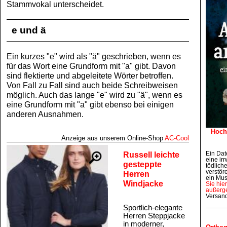
Stammvokal unterscheidet.
e und ä
Ein kurzes "e" wird als "ä" geschrieben, wenn es
für das Wort eine Grundform mit "a" gibt. Davon
sind flektierte und abgeleitete Wörter betroffen.
Von Fall zu Fall sind auch beide Schreibweisen
möglich. Auch das lange "e" wird zu "ä", wenn es
eine Grundform mit "a" gibt ebenso bei einigen
anderen Ausnahmen.
Hoch
Anzeige aus unserem Online‑Shop
AC‑Cool
Russell leichte
Ein Dat
eine irr
gesteppte
tödlich
verstör
Herren
ein Mus
Windjacke
Sie hie
außerge
Versan
Sportlich-elegante
Herren Steppjacke
in moderner,