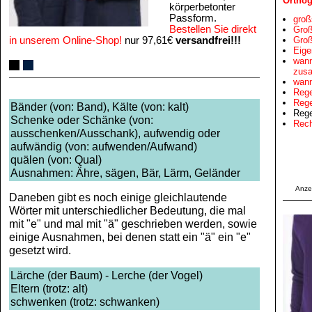
Orthog
körperbetonter
Passform.
groß
Bestellen Sie direkt
Groß
in unserem Online-Shop!
nur 97,61€
versandfrei!!!
Groß
Eige
wann
zus
wann
Rege
Rege
Bänder (von: Band), Kälte (von: kalt)
Rege
Schenke oder Schänke (von:
Rech
ausschenken/Ausschank), aufwendig oder
aufwändig (von: aufwenden/Aufwand)
quälen (von: Qual)
Ausnahmen: Ähre, sägen, Bär, Lärm, Geländer
Anze
Daneben gibt es noch einige gleichlautende
Wörter mit unterschiedlicher Bedeutung, die mal
mit "e" und mal mit "ä" geschrieben werden, sowie
einige Ausnahmen, bei denen statt ein "ä" ein "e"
gesetzt wird.
Lärche (der Baum) - Lerche (der Vogel)
Eltern (trotz: alt)
schwenken (trotz: schwanken)