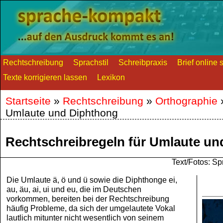
Rechtschreibung
Sprachstil
Schreibpraxis
Brief online 
Texte korrigieren lassen
Lexikon
Startseite
»
Rechtschreibung
»
Orthographie
Umlaute und Diphthong
Rechtschreibregeln für Umlaute u
Text/Fotos: 
Die Umlaute ä, ö und ü sowie die Diphthonge ei,
au, äu, ai, ui und eu, die im Deutschen
vorkommen, bereiten bei der Rechtschreibung
häufig Probleme, da sich der umgelautete Vokal
lautlich mitunter nicht wesentlich von seinem