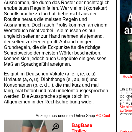
Ausnahmen, die durch das Raster der nachträglich
erarbeiteten Regeln fallen. Wer viel mit (korrekter)
Schriftsprache zu tun hat, beherrscht aus der
Routine heraus die meisten Regeln und
Ausnahmen. Doch auch Profis kommen an einem
Wörterbuch nicht vorbei - sie müssen es nur
ungleich seltener zur Hand nehmen als jemand,
der selten zur Feder greift. Anhand einiger
Grundregeln, die die Eckpunkte für die richtige
Schreibweise der meisten Wörter beschreiben,
können sich jedoch auch Ungeübte ein gewisses
Maß an Sprachgefühl aneignen.
Es gibt im Deutschen Vokale (a, e, i, ie, o, u),
Hoch
Umlaute (ä, ö, ü), Diphthonge (ei, au, eu) und
Konsonanten (b, c, d ...), die mal kurz und mal
Ein Dat
lang, mal betont und mal unbetont ausgesprochen
eine irr
werden. Die Aussprache spiegelt sich im
tödlich
verstör
Allgemeinen in der Rechtschreibung wider.
ein Mus
Sie hie
außerge
Versan
Anzeige aus unserem Online‑Shop
AC‑Cool
BagBase
Trolley