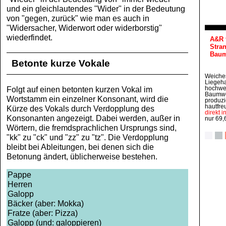
und ein gleichlautendes "Wider" in der Bedeutung
von "gegen, zurück" wie man es auch in
"Widersacher, Widerwort oder widerborstig"
wiederfindet.
A&R 
Stra
Baum
Betonte kurze Vokale
Weiche
Liegeh
Folgt auf einen betonten kurzen Vokal im
hochwer
Baumwol
Wortstamm ein einzelner Konsonant, wird die
produzi
hautfreu
Kürze des Vokals durch Verdopplung des
direkt 
Konsonanten angezeigt. Dabei werden, außer in
nur 69
Wörtern, die fremdsprachlichen Ursprungs sind,
"kk" zu "ck" und "zz" zu "tz". Die Verdopplung
bleibt bei Ableitungen, bei denen sich die
Betonung ändert, üblicherweise bestehen.
Pappe
Herren
Galopp
Bäcker (aber: Mokka)
Fratze (aber: Pizza)
Galopp (und: galoppieren)