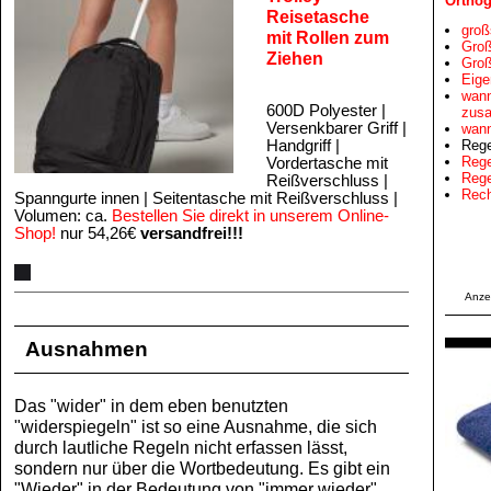
Orthog
Reisetasche
groß
mit Rollen zum
Groß
Ziehen
Groß
Eige
wann
600D Polyester |
zus
Versenkbarer Griff |
wann
Rege
Handgriff |
Rege
Vordertasche mit
Rege
Reißverschluss |
Rech
Spanngurte innen | Seitentasche mit Reißverschluss |
Volumen: ca.
Bestellen Sie direkt in unserem Online-
Shop!
nur 54,26€
versandfrei!!!
Anze
Ausnahmen
Das "wider" in dem eben benutzten
"widerspiegeln" ist so eine Ausnahme, die sich
durch lautliche Regeln nicht erfassen lässt,
sondern nur über die Wortbedeutung. Es gibt ein
"Wieder" in der Bedeutung von "immer wieder"