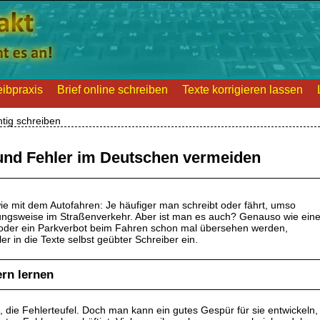
ibpraxis
Brief online schreiben
Texte korrigieren lassen
htig schreiben
 und Fehler im Deutschen vermeiden
wie mit dem Autofahren: Je häufiger man schreibt oder fährt, umso
ehungsweise im Straßenverkehr. Aber ist man es auch? Genauso wie ein
t oder ein Parkverbot beim Fahren schon mal übersehen werden,
r in die Texte selbst geübter Schreiber ein.
rn lernen
die Fehlerteufel. Doch man kann ein gutes Gespür für sie entwickeln,