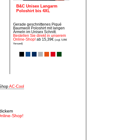
B&C Unisex Langarm
Poloshirt bis 4XL
Gerade geschnittenes Piqué
Baumwoll Poloshirt mit langen
Ärmeln im Unisex Schnitt.
Bestellen Sie direkt in unserem
Online-Shop!
ab 15,39€
(zzgl. 5,95€
Versand)
‑Shop
AC‑Cool
 dickem
Online-Shop!