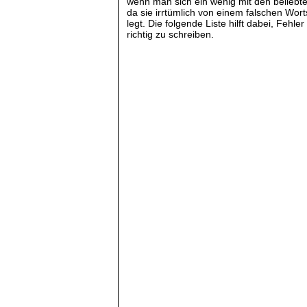
wenn man sich ein wenig mit den beliebt
da sie irrtümlich von einem falschen Wor
legt. Die folgende Liste hilft dabei, Fehl
richtig zu schreiben.