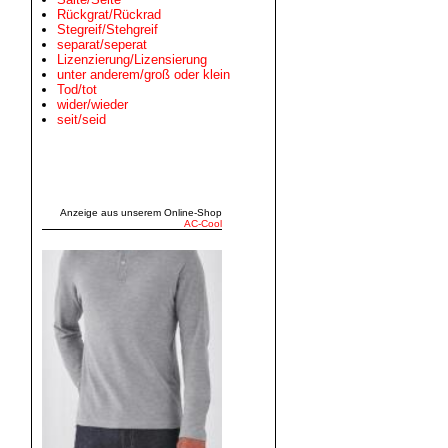
Rückgrat/Rückrad
Stegreif/Stehgreif
separat/seperat
Lizenzierung/Lizensierung
unter anderem/groß oder klein
Tod/tot
wider/wieder
seit/seid
Anzeige aus unserem Online‑Shop
AC‑Cool