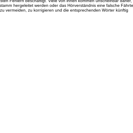
esten Fehlern beschäftigt. Viele von ihnen kommen unscheinbar daher,
tstamm hergeleitet werden oder das Hörverständnis eine falsche Fährt
er zu vermeiden, zu korrigieren und die entsprechenden Wörter künftig