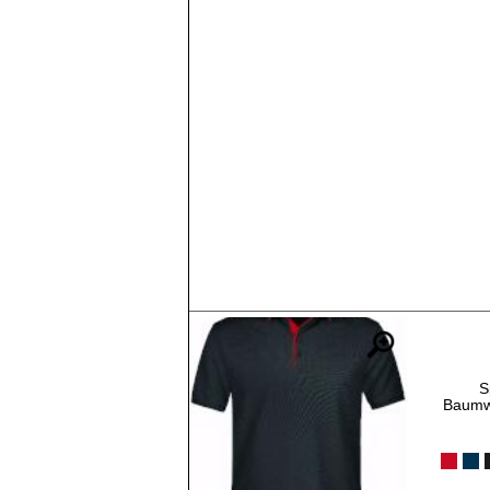
S
Baumwo